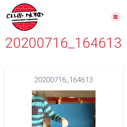
Skip
to
content
20200716_164613
20200716_164613