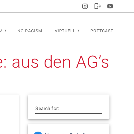
M
NO RACISM
VIRTUELL
POTTCAST
e:
aus den AG’s
Search for: