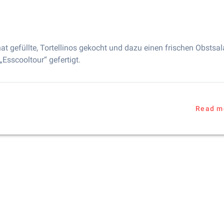
nat gefüllte, Tortellinos gekocht und dazu einen frischen Obstsal
„Esscooltour“ gefertigt.
Read m