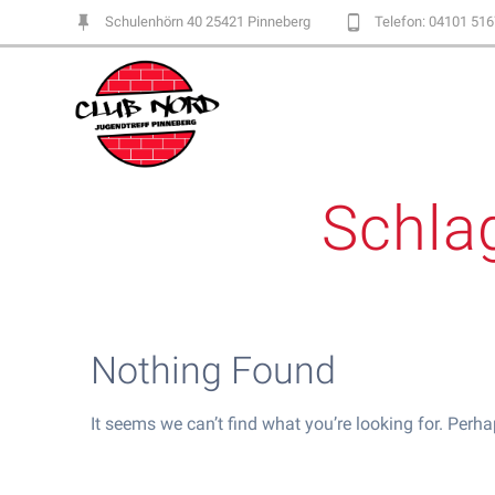
Skip
Schulenhörn 40 25421 Pinneberg
Telefon: 04101 51
to
content
Schla
Nothing Found
It seems we can’t find what you’re looking for. Perh