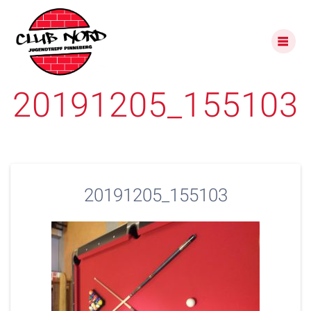
Skip
to
content
20191205_155103
20191205_155103