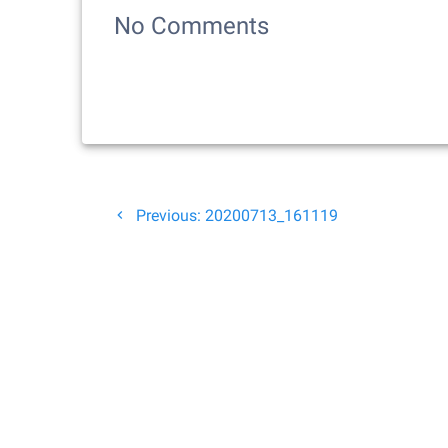
No Comments
Beitragsnavigation
Previous
Previous:
20200713_161119
post: