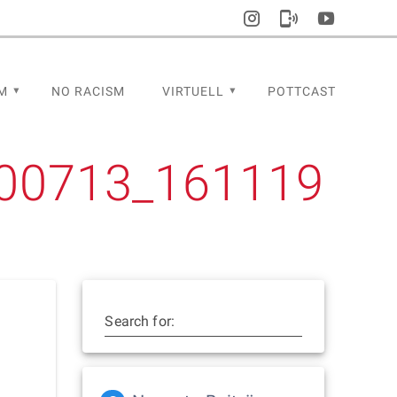
M
NO RACISM
VIRTUELL
POTTCAST
00713_161119
Search for: