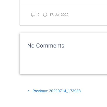
0
17. Juli 2020
No Comments
Beitragsnavigation
Previous
Previous:
20200714_173933
post: