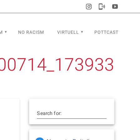
M
NO RACISM
VIRTUELL
POTTCAST
00714_173933
Search for: