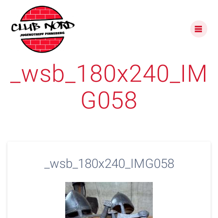
Skip
to
content
_wsb_180x240_IM
G058
_wsb_180x240_IMG058