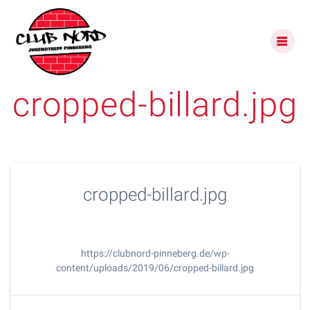
Skip
to
content
cropped-billard.jpg
cropped-billard.jpg
https://clubnord-pinneberg.de/wp-
content/uploads/2019/06/cropped-billard.jpg