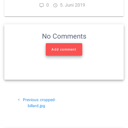
0
5. Juni 2019
No Comments
Add comment
Beitragsnavigation
Previous
Previous:
cropped-
post:
billard.jpg