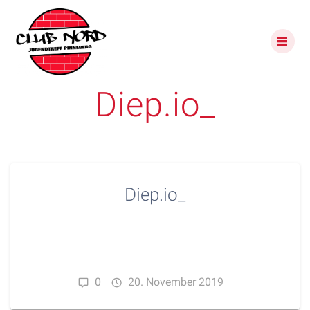
Skip
to
content
Diep.io_
Diep.io_
0
20. November 2019