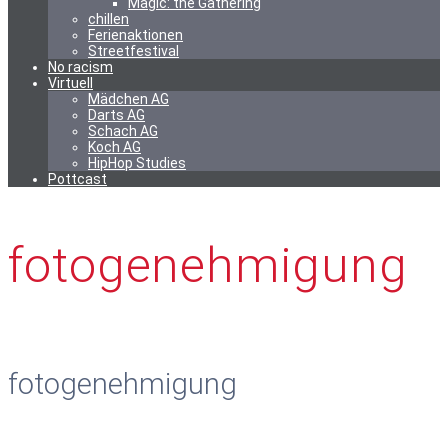
Magic: the Gathering
chillen
Ferienaktionen
Streetfestival
No racism
Virtuell
Mädchen AG
Darts AG
Schach AG
Koch AG
HipHop Studies
Pottcast
fotogenehmigung
fotogenehmigung