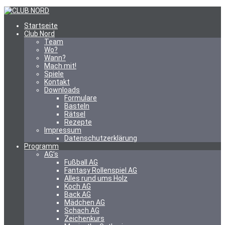
Startseite
Club Nord
Team
Wo?
Wann?
Mach mit!
Spiele
Kontakt
Downloads
Formulare
Basteln
Rätsel
Rezepte
Impressum
Datenschutzerklärung
Programm
AG’s
Fußball AG
Fantasy Rollenspiel AG
Alles rund ums Holz
Koch AG
Back AG
Mädchen AG
Schach AG
Zeichenkurs