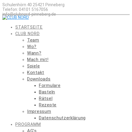
Skip
Schulenhörn 40 25421 Pinneberg
to
Telefon: 04101 5167056
content
info@clubnord-pinneberg.de
STARTSEITE
CLUB NORD
Team
Wo?
Wann?
Mach mit!
Spiele
Kontakt
Downloads
Formulare
Basteln
Rätsel
Rezepte
Impressum
Datenschutzerklärung
PROGRAMM
AG’s