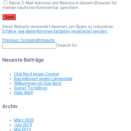
Name, E-Mail-Adresse und Website in diesem Browser für
meinen nächsten Kommentar speichern.
Diese Website verwendet Akismet, um Spam zu reduzieren.
Erfahre, wie deine Kommentardaten verarbeitet werden.
Previous
Beitragsnavigation
Previous:
fotogenehmigung
post:
Search for:
Neueste Beiträge
Club Nord gegen Corona
Bastelbogen gegen Langeweile
Willkommen im Club Nord
Spinat Tortellinos
Hallo Welt!
Archiv
März 2020
Juni 2019
Mai 2019