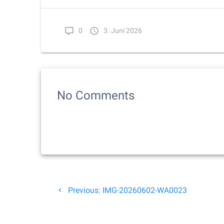
0
3. Juni 2026
No Comments
Beitragsnavigation
Previous
Previous:
IMG-20260602-WA0023
post: