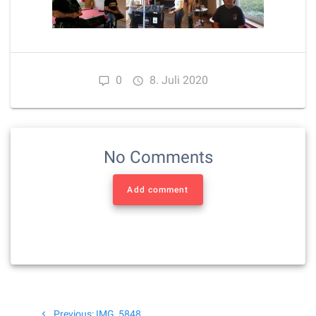
0
8. Juli 2020
No Comments
Add comment
Beitragsnavigation
Previous
Previous:
IMG_5848