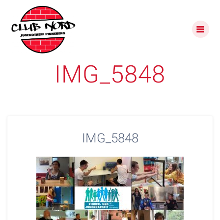
Skip
to
content
IMG_5848
IMG_5848