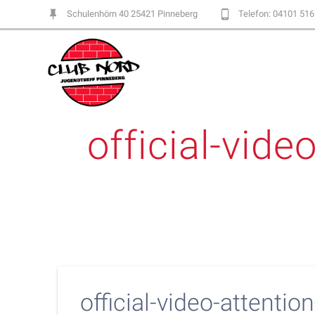
Skip
Schulenhörn 40 25421 Pinneberg
Telefon: 04101 51
to
content
official-vid
official-video-attenti