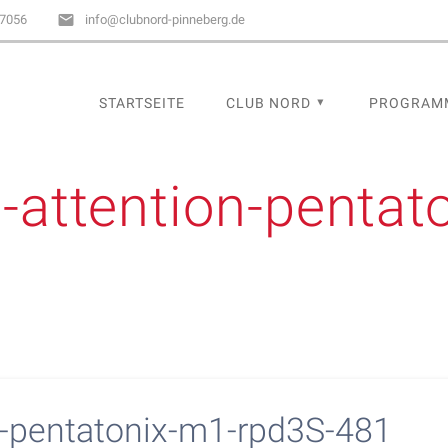
67056
info@clubnord-pinneberg.de
STARTSEITE
CLUB NORD
PROGRAM
eo-attention-penta
on-pentatonix-m1-rpd3S-481