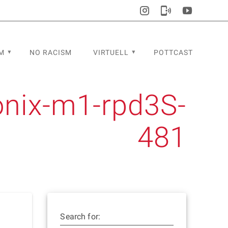
M
NO RACISM
VIRTUELL
POTTCAST
tonix-m1-rpd3S-
481
Search for: