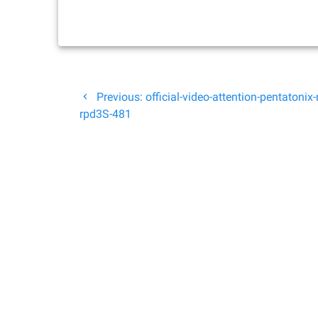
Beitragsnavigation
Previous
Previous:
official-video-attention-pentatonix
post:
rpd3S-481