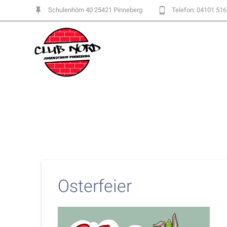
Skip
Schulenhörn 40 25421 Pinneberg
Telefon: 04101 51
to
content
Osterfeier