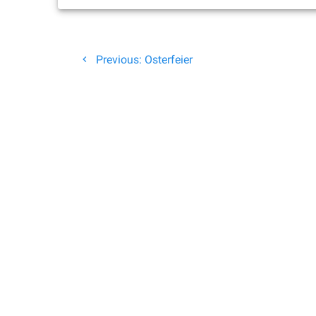
Beitragsnavigation
Previous
Previous:
Osterfeier
post: