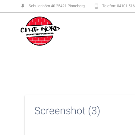
Skip
Schulenhörn 40 25421 Pinneberg
Telefon: 04101 51
to
content
Screenshot (3)