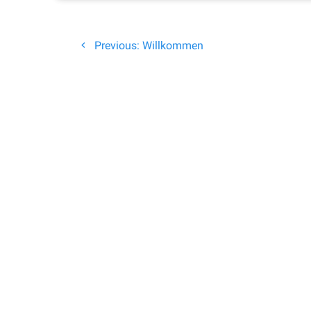
Beitragsnavigation
Previous
Previous:
Willkommen
post: