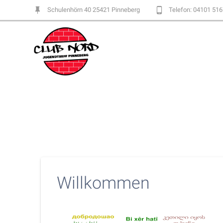
Skip
Schulenhörn 40 25421 Pinneberg
Telefon: 04101 51
to
content
Willkommen